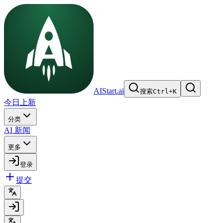
AIStart.ai
搜索
Ctrl
+
K
今日上新
分类
AI 新闻
更多
登录
提交