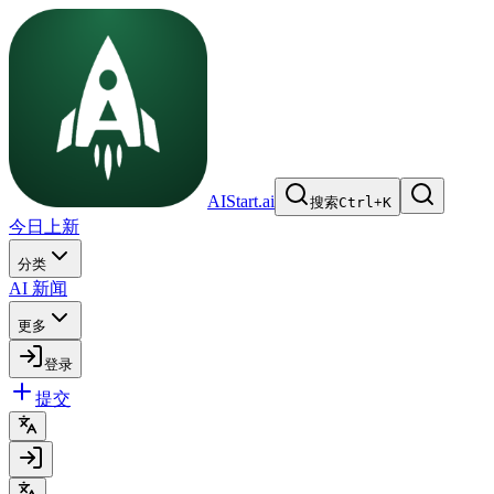
AIStart.ai
搜索
Ctrl
+
K
今日上新
分类
AI 新闻
更多
登录
提交