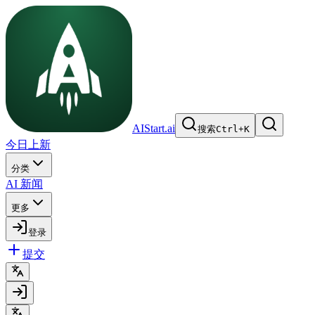
AIStart.ai
搜索
Ctrl
+
K
今日上新
分类
AI 新闻
更多
登录
提交