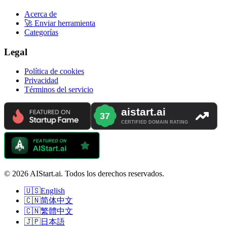
Acerca de
🚀 Enviar herramienta
Categorías
Legal
Política de cookies
Privacidad
Términos del servicio
© 2026 AIStart.ai. Todos los derechos reservados.
🇺🇸
English
🇨🇳
简体中文
🇨🇳
繁體中文
🇯🇵
日本語