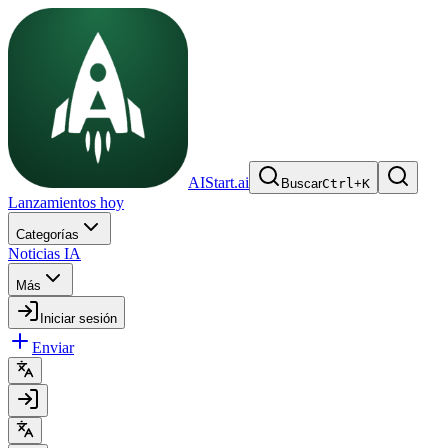
AIStart.ai
Buscar
Ctrl
+
K
Lanzamientos hoy
Categorías
Noticias IA
Más
Iniciar sesión
Enviar