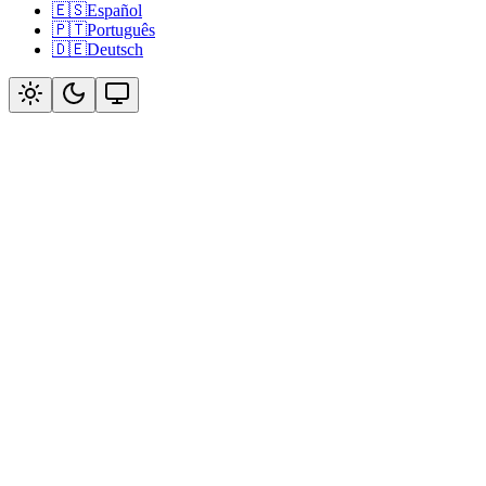
🇪🇸
Español
🇵🇹
Português
🇩🇪
Deutsch