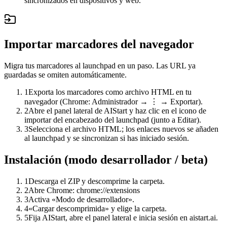
sincronizados en dispositivos y web.
Importar marcadores del navegador
Migra tus marcadores al launchpad en un paso. Las URL ya
guardadas se omiten automáticamente.
1
Exporta los marcadores como archivo HTML en tu
navegador (Chrome: Administrador → ⋮ → Exportar).
2
Abre el panel lateral de AIStart y haz clic en el icono de
importar del encabezado del launchpad (junto a Editar).
3
Selecciona el archivo HTML; los enlaces nuevos se añaden
al launchpad y se sincronizan si has iniciado sesión.
Instalación (modo desarrollador / beta)
1
Descarga el ZIP y descomprime la carpeta.
2
Abre Chrome: chrome://extensions
3
Activa «Modo de desarrollador».
4
«Cargar descomprimida» y elige la carpeta.
5
Fija AIStart, abre el panel lateral e inicia sesión en aistart.ai.