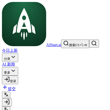
AIStart.ai
搜索
Ctrl
+
K
今日上新
分类
AI 新闻
更多
登录
提交