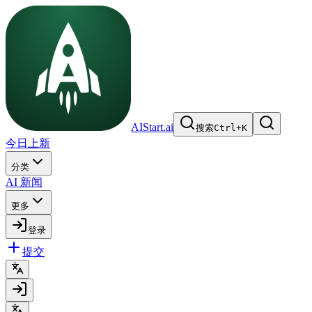
AIStart.ai
搜索
Ctrl
+
K
今日上新
分类
AI 新闻
更多
登录
提交