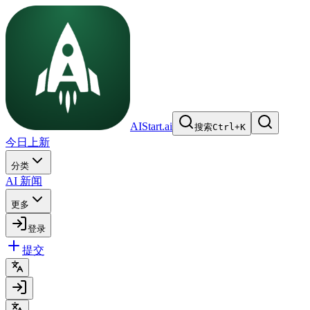
AIStart.ai
搜索
Ctrl
+
K
今日上新
分类
AI 新闻
更多
登录
提交