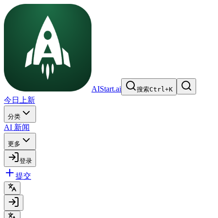
AIStart.ai
搜索
Ctrl
+
K
今日上新
分类
AI 新闻
更多
登录
提交