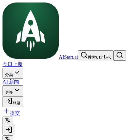
AIStart.ai
搜索
Ctrl
+
K
今日上新
分类
AI 新闻
更多
登录
提交