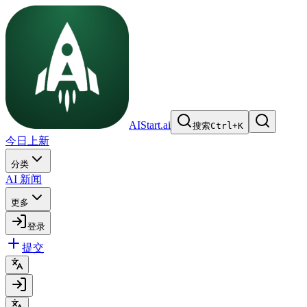
AIStart.ai
搜索
Ctrl
+
K
今日上新
分类
AI 新闻
更多
登录
提交