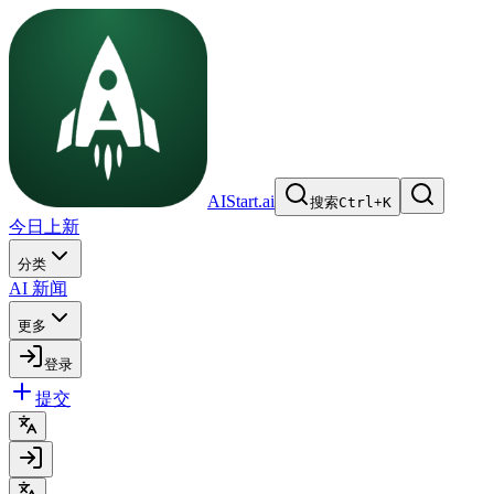
AIStart.ai
搜索
Ctrl
+
K
今日上新
分类
AI 新闻
更多
登录
提交