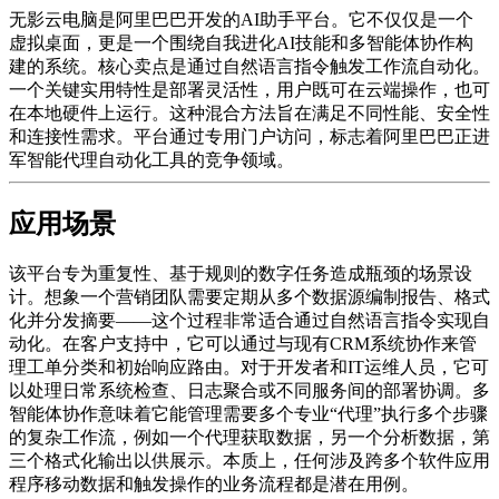
无影云电脑是阿里巴巴开发的AI助手平台。它不仅仅是一个
虚拟桌面，更是一个围绕自我进化AI技能和多智能体协作构
建的系统。核心卖点是通过自然语言指令触发工作流自动化。
一个关键实用特性是部署灵活性，用户既可在云端操作，也可
在本地硬件上运行。这种混合方法旨在满足不同性能、安全性
和连接性需求。平台通过专用门户访问，标志着阿里巴巴正进
军智能代理自动化工具的竞争领域。
应用场景
该平台专为重复性、基于规则的数字任务造成瓶颈的场景设
计。想象一个营销团队需要定期从多个数据源编制报告、格式
化并分发摘要——这个过程非常适合通过自然语言指令实现自
动化。在客户支持中，它可以通过与现有CRM系统协作来管
理工单分类和初始响应路由。对于开发者和IT运维人员，它可
以处理日常系统检查、日志聚合或不同服务间的部署协调。多
智能体协作意味着它能管理需要多个专业“代理”执行多个步骤
的复杂工作流，例如一个代理获取数据，另一个分析数据，第
三个格式化输出以供展示。本质上，任何涉及跨多个软件应用
程序移动数据和触发操作的业务流程都是潜在用例。