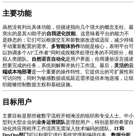
主要功能
虽然没有列出具体功能，但描述指向几个强大的概念支柱。最
突出的是其AI助手的
自我进化技能
。这意味着平台的能力不
是静态的；它们可以根据交互和新数据改进或适应，减少持续
手动重新配置的需求。
多智能体协作
功能是核心，表明平台可
以协调多个AI“工作者”同时或按顺序处理任务的不同部分，模
拟人类团队。
自然语言自动化
是用户界面；你用通俗语言描述
想要完成的任务，系统则解释并执行工作流。最后，
灵活的云
端或本地部署
是一个重要的操作特性。它提供云的可扩展性和
可访问性，同时为敏感数据或低延迟需求提供本地选项，让组
织能够控制数据主权和基础设施。
目标用户
主要目标是那些被数字流程开销淹没的组织和专业人士。中小
型到大型企业的
业务运营团队
是理想用户，特别是那些希望自
动化跨应用程序工作流而无需深入技术编码的团队。
IT和
DevOps部门
可以利用它进行系统管理和编排任务。
数据分析