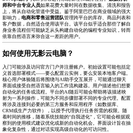
师和中台专业人员
如果花费大量时间在数据收集、清洗和报告
上，将从自动化管道中受益。鉴于阿里巴巴在商业领域的强大
影响力，
电商和零售运营团队
管理跨平台的库存、商品列表和
客户数据，自然适合使用该平台。该平台似乎适合那些了解自
身业务流程但可能缺乏从头构建自动化的编程专业知识，转而
依靠自然语言来弥合这一差距的用户。
如何使用无影云电脑？
入门可能涉及访问官方门户并注册账户。初始设置可能包括定
义首选部署模式——要么配置云实例，要么安装本地客户端。
核心用户体验随后将围绕与AI助手交互展开，可能通过聊天
界面或接受自然语言输入的工作流构建器。用户描述他们想要
自动化的任务或流程。平台的AI随后可能会帮助将该描述映
射为一系列操作，可能为不同步骤部署不同的专业代理。配置
将涉及连接到必要的第三方服务和应用程序（如数据库、
CRM或生产力软件），以授予代理执行任务所需的权限。随
着时间的推移，随着系统技能的“自我进化”，它可能会根据观
察到的使用模式建议优化或新的自动化机会。界面设计旨在抽
象化复杂性，通过对话实现高级自动化的可访问性。