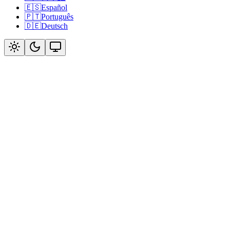
🇪🇸
Español
🇵🇹
Português
🇩🇪
Deutsch