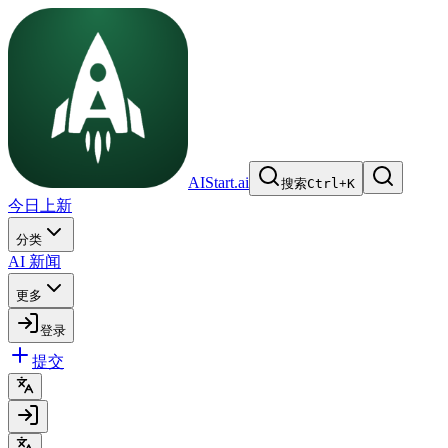
AIStart.ai
搜索
Ctrl
+
K
今日上新
分类
AI 新闻
更多
登录
提交