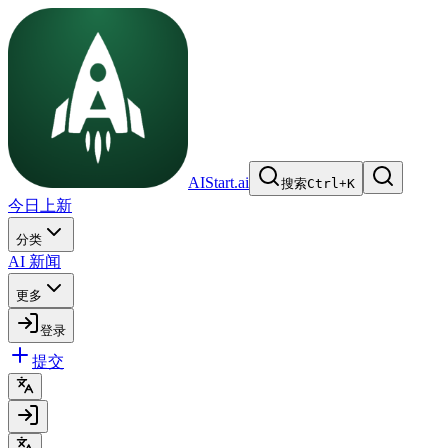
AIStart.ai
搜索
Ctrl
+
K
今日上新
分类
AI 新闻
更多
登录
提交