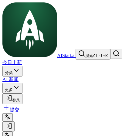
AIStart.ai
搜索
Ctrl
+
K
今日上新
分类
AI 新闻
更多
登录
提交