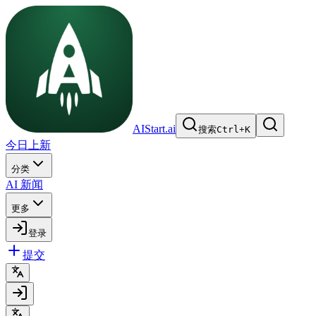
AIStart.ai
搜索
Ctrl
+
K
今日上新
分类
AI 新闻
更多
登录
提交