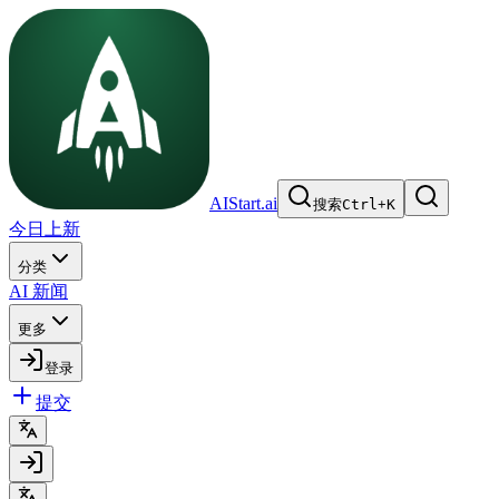
AIStart.ai
搜索
Ctrl
+
K
今日上新
分类
AI 新闻
更多
登录
提交