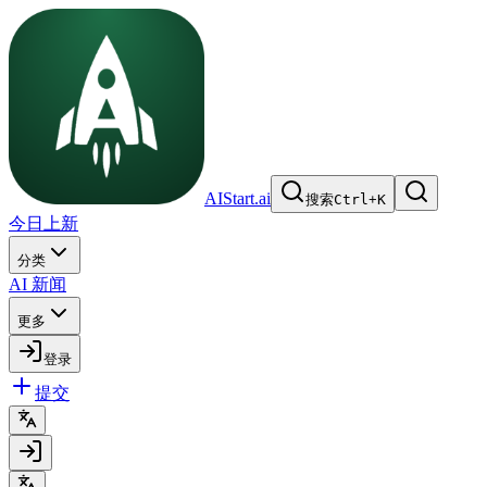
AIStart.ai
搜索
Ctrl
+
K
今日上新
分类
AI 新闻
更多
登录
提交