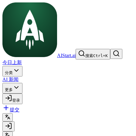
AIStart.ai
搜索
Ctrl
+
K
今日上新
分类
AI 新闻
更多
登录
提交