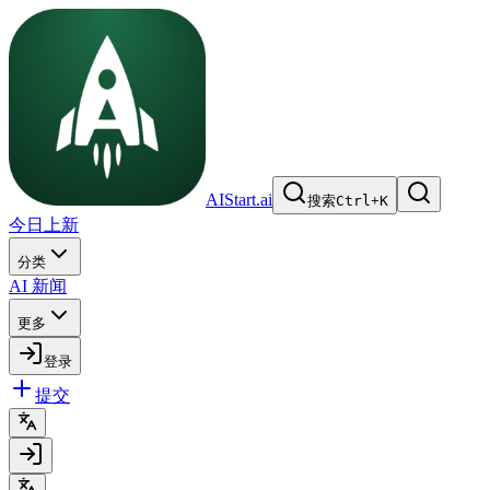
AIStart.ai
搜索
Ctrl
+
K
今日上新
分类
AI 新闻
更多
登录
提交