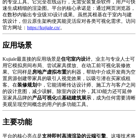
的专业工具。它完全在线运行，无需安装复杂软件，用户可快
速生成精细的渲染图。平台的核心承诺是：通过网页浏览器，
在数秒内输出专业级3D设计成果。虽然其根基在于室内与建
筑设计，但云原生架构使其能灵活应对各类可视化需求。访问
官方网址：
https://kujiale.cn/
。
应用场景
Kujiale最直接的应用场景是
住宅室内设计
。业主与专业人士可
用它模拟房间布局、尝试家具摆放、在动工前可视化装修效
果。它同样是
房地产虚拟布置
的利器，帮助中介或开发商为空
置房源创建带家具的吸引人视觉效果，以吸引潜在买家或租
客。在
装修规划
中，它能清晰传达设计师、施工方与客户之间
的设计意图，减少误解。除室内设计外，其3D能力还可延伸
至家具品牌的
产品可视化
或
基础建筑展示
，成为任何需要清晰
美观呈现空间概念的用户的多功能工具。
主要功能
平台的核心亮点是
支持即时高清渲染的云端引擎
。这项技术将