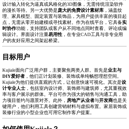
设计输入转化为逼真或风格化的3D图像，无需传统渲染软件
的漫长等待。另一大优势是
庞大的免费设计素材库
，涵盖纹
理、家具模型、固定装置与装饰品，为用户提供丰富的项目起
点，无需从零开始建模或寻找素材。作为在线平台，它具备
实
时协作
功能，支持团队或客户从不同地点同时查看、评论或编
辑设计。界面设计注重
易用性
，在专业CAD工具与非专业用
户的友好应用之间架起桥梁。
目标用户
Kujiale面向广泛用户群，主要聚焦两类人群。首先是
业主与
DIY爱好者
，他们正计划装修、装饰或单纯畅想理想空间。
Kujiale为他们提供直观的方式，让创意快速可视化。其次是
设
计专业人士
，包括室内设计师、装饰师与建筑师，尤其重视效
率与客户展示的群体。平台可作为强大的销售与沟通工具，助
力项目签约与愿景对齐。此外，
房地产从业者
与
开发商
也是关
键用户，他们利用工具创建营销材料与虚拟布置。家居装饰或
装修行业的小型企业也可用它制作客户提案。