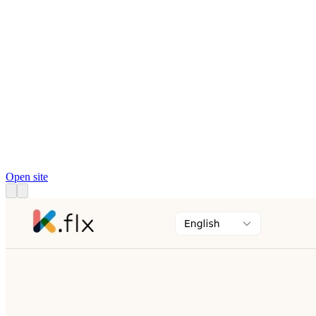
Open site