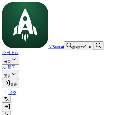
AIStart.ai
搜索
Ctrl
+
K
今日上新
分类
AI 新闻
更多
登录
提交