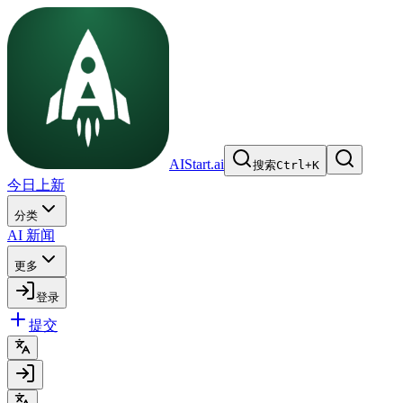
AIStart.ai
搜索
Ctrl
+
K
今日上新
分类
AI 新闻
更多
登录
提交