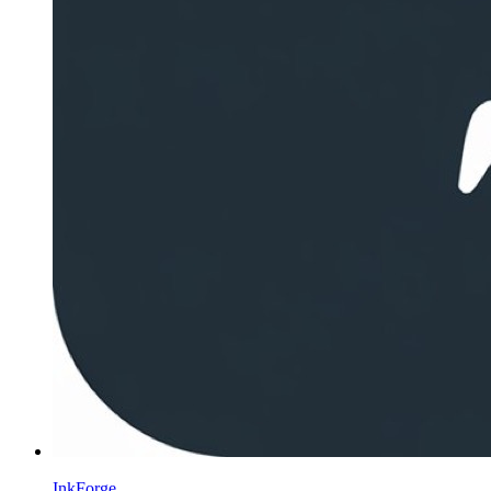
InkForge