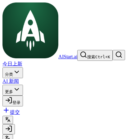
AIStart.ai
搜索
Ctrl
+
K
今日上新
分类
AI 新闻
更多
登录
提交