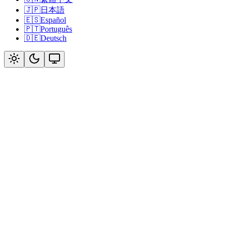
🇯🇵
日本語
🇪🇸
Español
🇵🇹
Português
🇩🇪
Deutsch