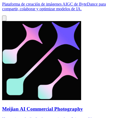
Plataforma de creación de imágenes AIGC de ByteDance para
compartir, colaborar y optimizar modelos de IA.
Meijian AI Commercial Photography