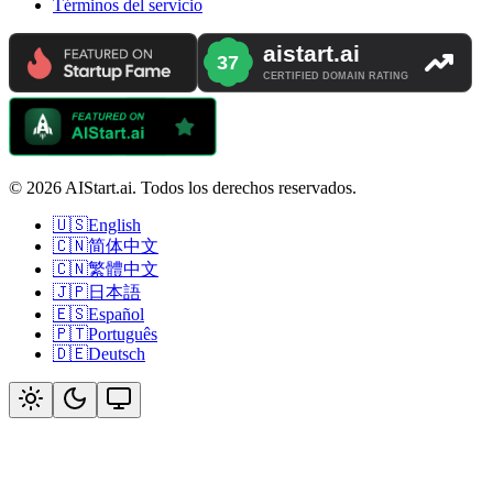
Términos del servicio
© 2026 AIStart.ai. Todos los derechos reservados.
🇺🇸
English
🇨🇳
简体中文
🇨🇳
繁體中文
🇯🇵
日本語
🇪🇸
Español
🇵🇹
Português
🇩🇪
Deutsch