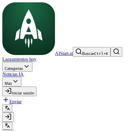
AIStart.ai
Buscar
Ctrl
+
K
Lanzamientos hoy
Categorías
Noticias IA
Más
Iniciar sesión
Enviar