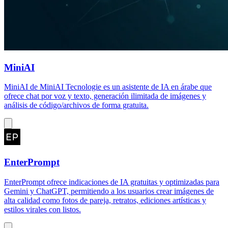
MiniAI
MiniAI de MiniAI Tecnologie es un asistente de IA en árabe que
ofrece chat por voz y texto, generación ilimitada de imágenes y
análisis de código/archivos de forma gratuita.
EnterPrompt
EnterPrompt ofrece indicaciones de IA gratuitas y optimizadas para
Gemini y ChatGPT, permitiendo a los usuarios crear imágenes de
alta calidad como fotos de pareja, retratos, ediciones artísticas y
estilos virales con listos.