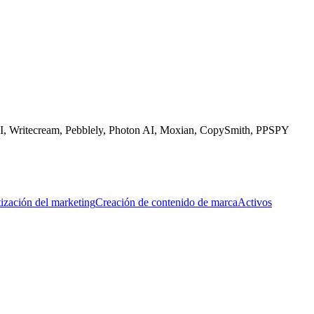
 AI, Writecream, Pebblely, Photon AI, Moxian, CopySmith, PPSPY
ización del marketing
Creación de contenido de marca
Activos