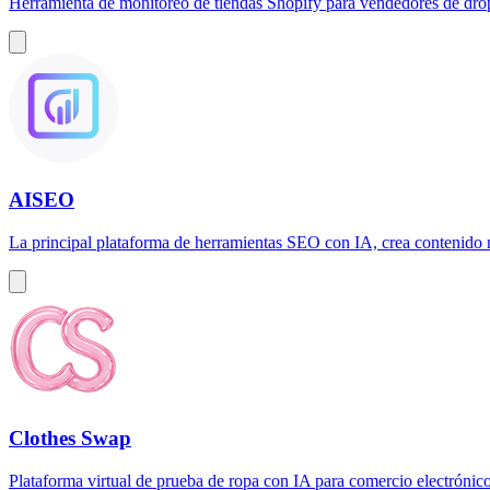
Herramienta de monitoreo de tiendas Shopify para vendedores de drop
AISEO
La principal plataforma de herramientas SEO con IA, crea contenido n
Clothes Swap
Plataforma virtual de prueba de ropa con IA para comercio electrónico,