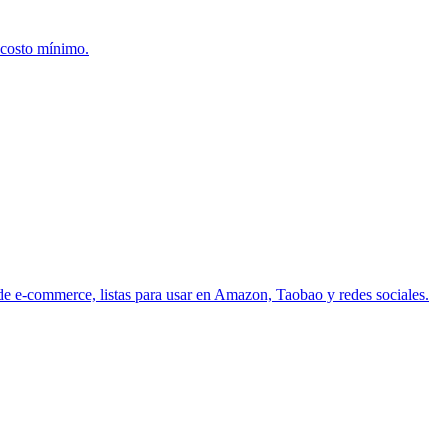
 costo mínimo.
 de e-commerce, listas para usar en Amazon, Taobao y redes sociales.