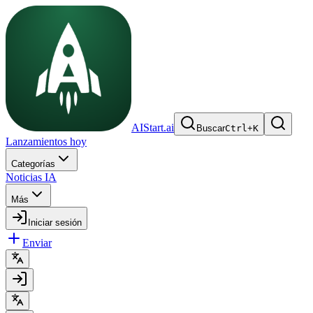
AIStart.ai
Buscar
Ctrl
+
K
Lanzamientos hoy
Categorías
Noticias IA
Más
Iniciar sesión
Enviar