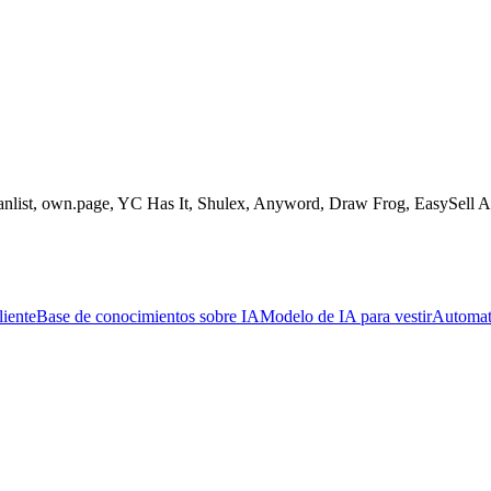
eanlist, own.page, YC Has It, Shulex, Anyword, Draw Frog, EasySell
liente
Base de conocimientos sobre IA
Modelo de IA para vestir
Automat