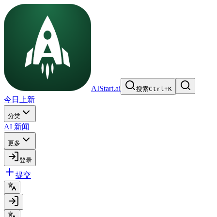
AIStart.ai
搜索
Ctrl
+
K
今日上新
分类
AI 新闻
更多
登录
提交