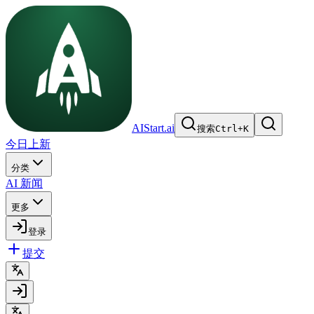
AIStart.ai
搜索
Ctrl
+
K
今日上新
分类
AI 新闻
更多
登录
提交