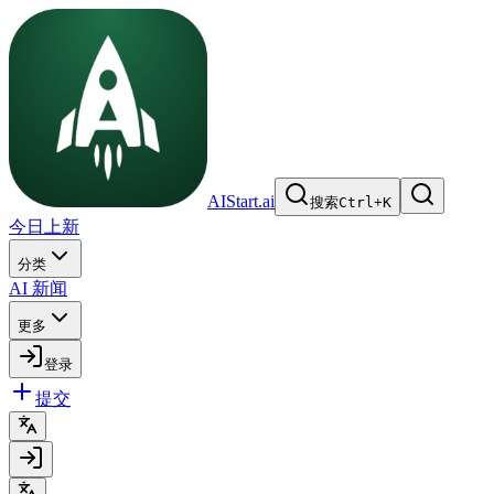
AIStart.ai
搜索
Ctrl
+
K
今日上新
分类
AI 新闻
更多
登录
提交