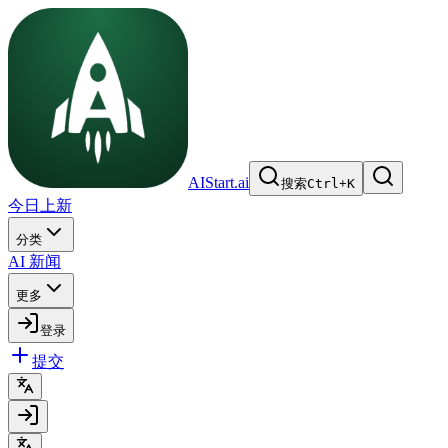
AIStart.ai
搜索
Ctrl
+
K
今日上新
分类
AI 新闻
更多
登录
提交