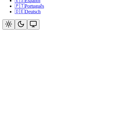
🇪🇸
Español
🇵🇹
Português
🇩🇪
Deutsch