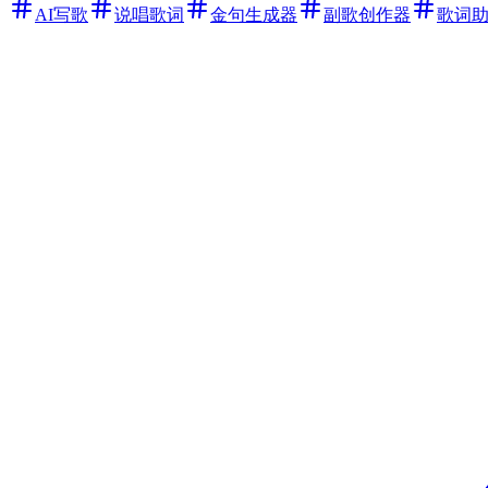
AI写歌
说唱歌词
金句生成器
副歌创作器
歌词