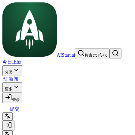
AIStart.ai
搜索
Ctrl
+
K
今日上新
分类
AI 新闻
更多
登录
提交