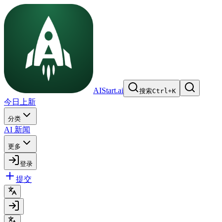
AIStart.ai
搜索
Ctrl
+
K
今日上新
分类
AI 新闻
更多
登录
提交