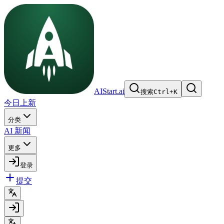
AIStart.ai
搜索
Ctrl
+
K
今日上新
分类
AI 新闻
更多
登录
提交