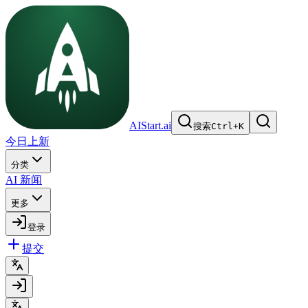
AIStart.ai
搜索
Ctrl
+
K
今日上新
分类
AI 新闻
更多
登录
提交