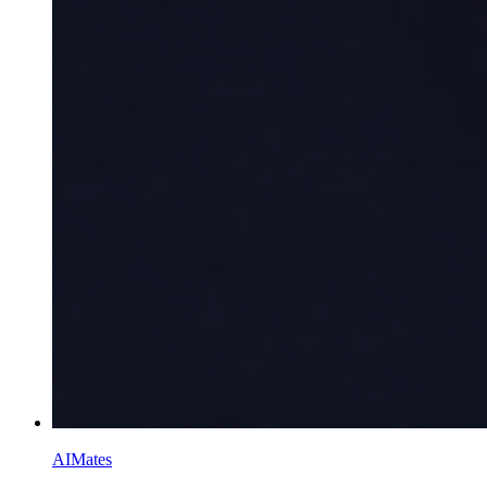
AIMates