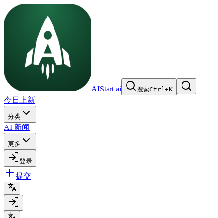
AIStart.ai
搜索
Ctrl
+
K
今日上新
分类
AI 新闻
更多
登录
提交